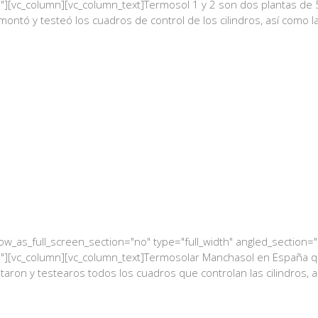
][vc_column][vc_column_text]Termosol 1 y 2 son dos plantas de 
 montó y testeó los cuadros de control de los cilindros, así como l
_as_full_screen_section="no" type="full_width" angled_section="no
[vc_column][vc_column_text]Termosolar Manchasol en España que u
taron y testearos todos los cuadros que controlan las cilindros, a