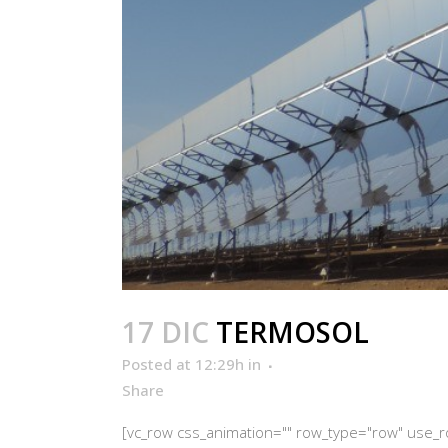
17 DIC
TERMOSOL
Posted at 12:29h
in
Share
[vc_row css_animation="" row_type="row" use_row