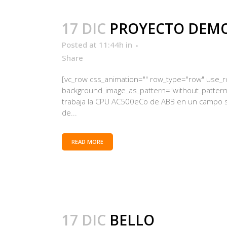
17 DIC
PROYECTO DEM
Posted at 11:44h
in
Share
[vc_row css_animation="" row_type="row" use_row
background_image_as_pattern="without_pattern"
trabaja la CPU AC500eCo de ABB en un campo sol
de...
READ MORE
17 DIC
BELLO