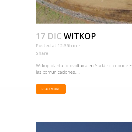
17 DIC
WITKOP
Posted at 12:35h
in
Share
Witkop planta fotovoltaica en Sudáfrica donde E
las comunicaciones....
READ MORE