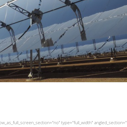
_as_full_screen_section="no" type="full_width" angled_section="no