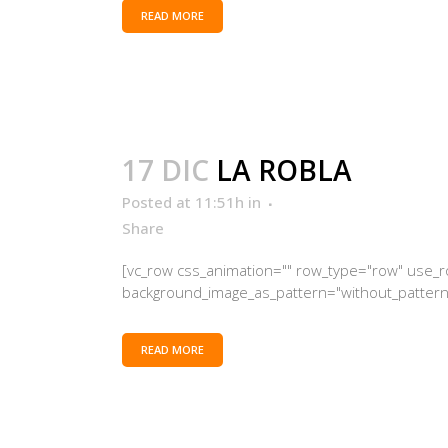
READ MORE
17 DIC
LA ROBLA
Posted at 11:51h
in
Share
[vc_row css_animation="" row_type="row" use_row
background_image_as_pattern="without_pattern"]
READ MORE