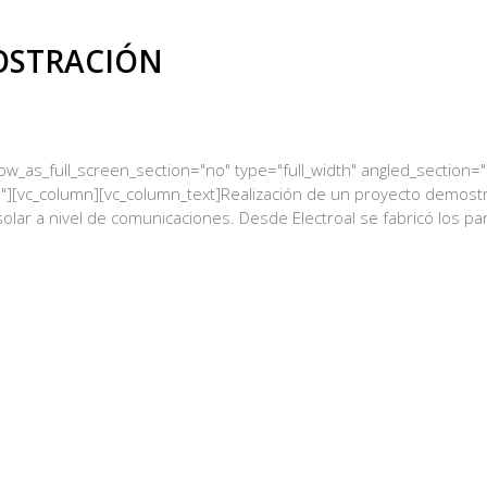
OSTRACIÓN
_as_full_screen_section="no" type="full_width" angled_section="no
][vc_column][vc_column_text]Realización de un proyecto demostr
ar a nivel de comunicaciones. Desde Electroal se fabricó los pa