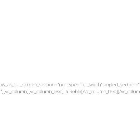
_as_full_screen_section="no" type="full_width" angled_section="no
[vc_column][vc_column_text]La Robla[/vc_column_text][/vc_column