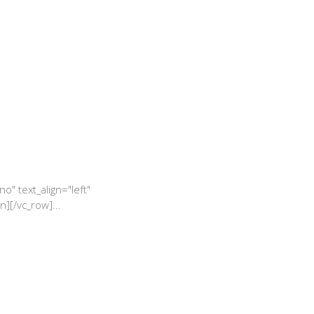
" text_align="left"
][/vc_row]...