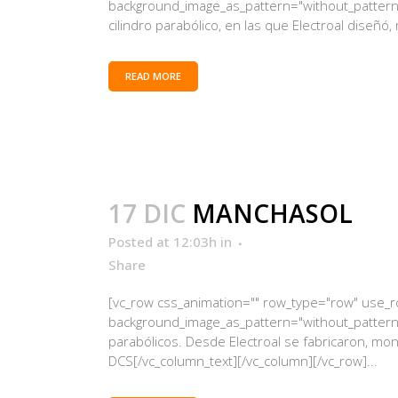
background_image_as_pattern="without_pattern"
cilindro parabólico, en las que Electroal diseñó,
READ MORE
17 DIC
MANCHASOL
Posted at 12:03h
in
Share
[vc_row css_animation="" row_type="row" use_row
background_image_as_pattern="without_pattern"]
parabólicos. Desde Electroal se fabricaron, mon
DCS[/vc_column_text][/vc_column][/vc_row]...