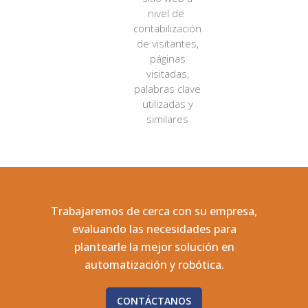
nivel de
contabilización
de visitantes,
páginas
visitadas,
palabras clave
utilizadas y
similares
Trabajaremos de cerca con su empresa,
evaluando las necesidades para
plantearle la mejor solución en
automatización y robótica.
CONTÁCTANOS