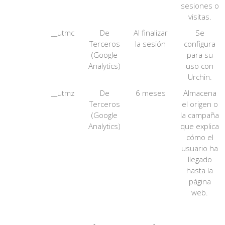
sesiones o
visitas.
__utmc
De
Al finalizar
Se
Terceros
la sesión
configura
(Google
para su
Analytics)
uso con
Urchin.
__utmz
De
6 meses
Almacena
Terceros
el origen o
(Google
la campaña
Analytics)
que explica
cómo el
usuario ha
llegado
hasta la
página
web.